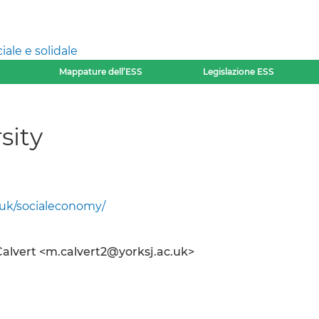
ale e solidale
Mappature dell’ESS
Legislazione ESS
sity
.uk/socialeconomy/
Calvert <m.calvert2@yorksj.ac.uk>