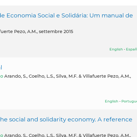
de Economia Social e Solidária: Um manual de
llafuerte Pezo, A.M., settembre 2015
English
-
Españ
l
̃o
Arando, S., Coelho, L.S., Silva, M.F. & Villafuerte Pezo, A.M.,
English
-
Portugu
he social and solidarity economy. A reference
̃o
Arando, S., Coelho, L.S., Silva, M.F. & Villafuerte Pezo, A.M.,