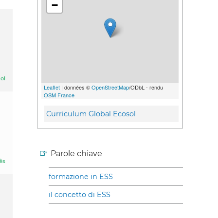
−
ol
Leaflet
| données ©
OpenStreetMap
/ODbL - rendu
OSM France
Curriculum Global Ecosol
Parole chiave
ês
formazione in ESS
il concetto di ESS