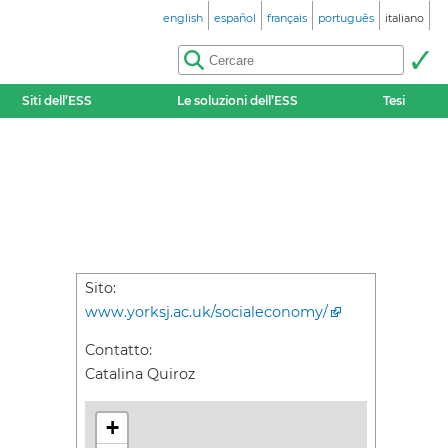
english
español
français
português
italiano
Siti dell’ESS
Le soluzioni dell’ESS
Tesi
Sito:
www.yorksj.ac.uk/socialeconomy/
Contatto:
Catalina Quiroz
+