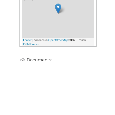
Leaflet
| données ©
OpenStreetMap
/ODbL - rendu
OSM France
Documents: