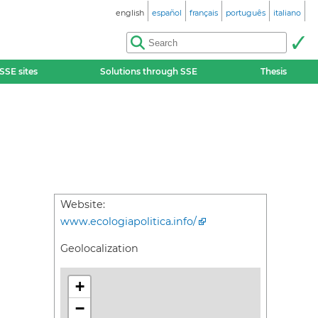
english
español
français
português
italiano
SSE sites
Solutions through SSE
Thesis
Website:
www.ecologiapolitica.info/
Geolocalization
+
−