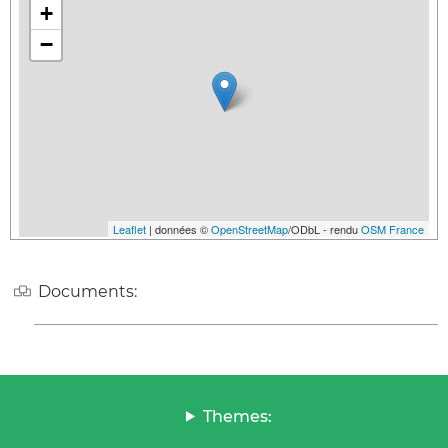
+
−
Leaflet
| données ©
OpenStreetMap
/ODbL - rendu
OSM France
Documents:
Themes: