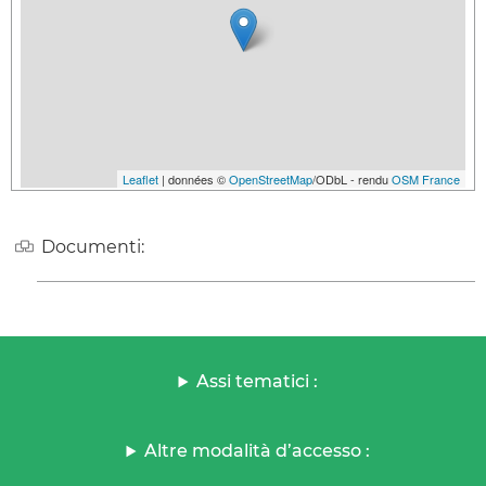
Leaflet
| données ©
OpenStreetMap
/ODbL - rendu
OSM France
Documenti:
Assi tematici :
Altre modalità d’accesso :