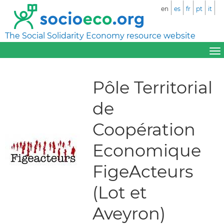
en
es
fr
pt
it
The Social Solidarity Economy resource website
Pôle Territorial
de
Coopération
Economique
FigeActeurs
(Lot et
Aveyron)