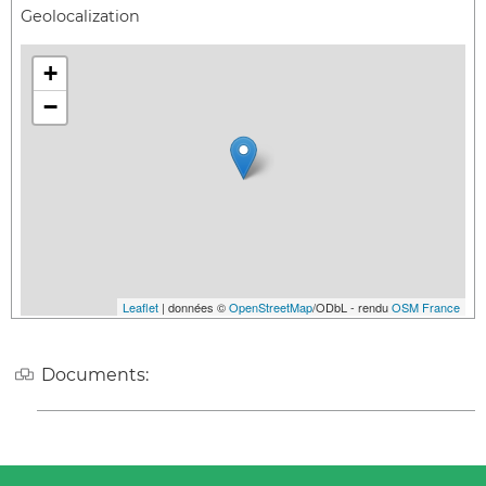
Geolocalization
+
−
Leaflet
| données ©
OpenStreetMap
/ODbL - rendu
OSM France
Documents: