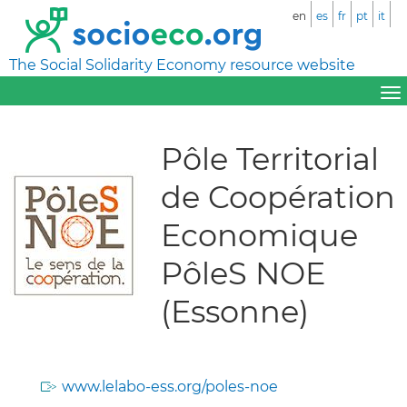
en
es
fr
pt
it
The Social Solidarity Economy resource website
Pôle Territorial
de Coopération
Economique
PôleS NOE
(Essonne)
www.lelabo-ess.org/poles-noe