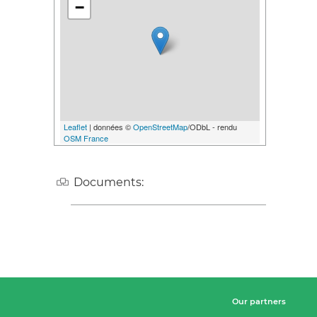
−
Leaflet
| données ©
OpenStreetMap
/ODbL - rendu
OSM France
Documents:
Our partners