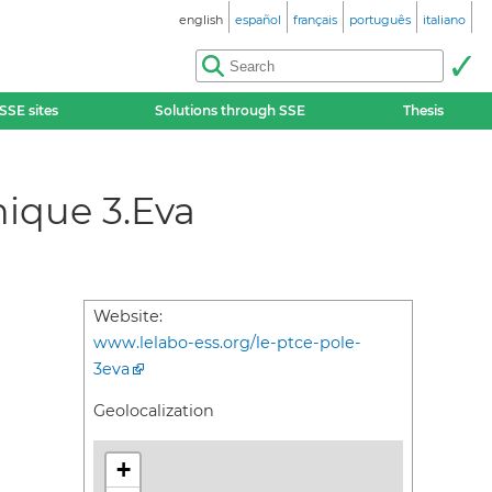
english
español
français
português
italiano
SSE sites
Solutions through SSE
Thesis
mique 3.Eva
Website:
www.lelabo-ess.org/le-ptce-pole-
3eva
Geolocalization
+