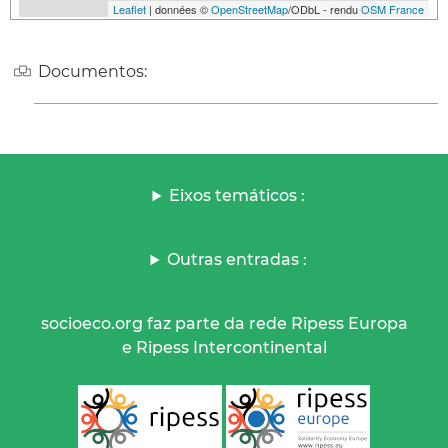
Leaflet
| données ©
OpenStreetMap
/ODbL - rendu
OSM France
Documentos:
Eixos temáticos :
Outras entradas :
socioeco.org faz parte da rede Ripess Europa
e Ripess Intercontinental