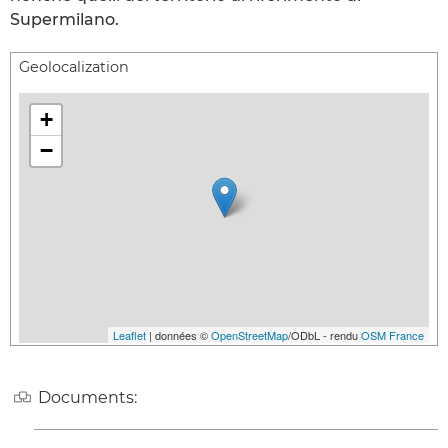
Supermilano.
Geolocalization
+
−
Leaflet
| données ©
OpenStreetMap
/ODbL - rendu
OSM France
Documents: