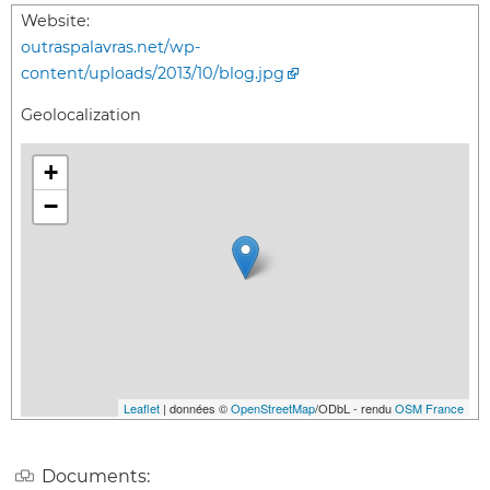
Website:
outraspalavras.net/wp-
content/uploads/2013/10/blog.jpg
Geolocalization
+
−
Leaflet
| données ©
OpenStreetMap
/ODbL - rendu
OSM France
Documents: