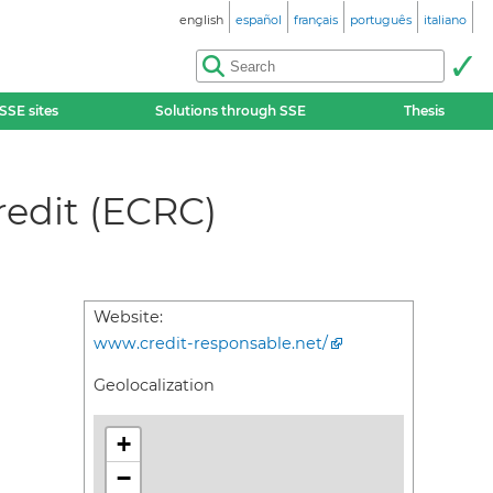
english
español
français
português
italiano
SSE sites
Solutions through SSE
Thesis
redit (ECRC)
Website:
www.credit-responsable.net/
Geolocalization
+
−