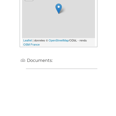
Leaflet
| données ©
OpenStreetMap
/ODbL - rendu
OSM France
Documents: