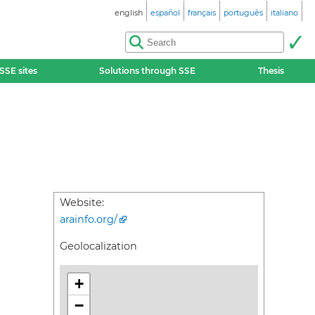
english
español
français
português
italiano
SSE sites
Solutions through SSE
Thesis
Website:
arainfo.org/
Geolocalization
+
−