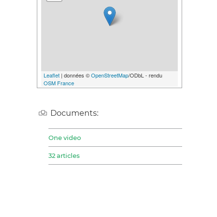
Leaflet
| données ©
OpenStreetMap
/ODbL - rendu
OSM France
Documents:
One video
32 articles