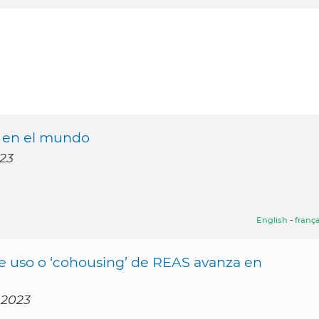
a en el mundo
023
English
-
frança
de uso o ‘cohousing’ de REAS avanza en
 2023