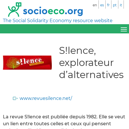
en
es
fr
pt
it
The Social Solidarity Economy resource website
S!lence,
explorateur
d’alternatives
www.revuesilence.net/
La revue S!lence est publiée depuis 1982. Elle se veut
un lien entre toutes celles et ceux qui pensent