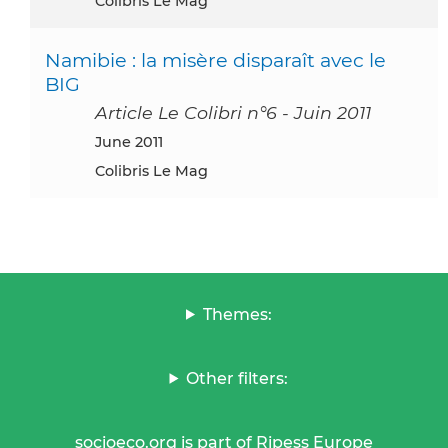
Colibris Le Mag
Namibie : la misère disparaît avec le
BIG
Article Le Colibri n°6 - Juin 2011
June 2011
Colibris Le Mag
Themes:
Other filters:
socioeco.org is part of Ripess Europe