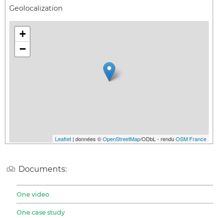
Geolocalization
+
−
Leaflet
| données ©
OpenStreetMap
/ODbL - rendu
OSM France
Documents:
One video
One case study