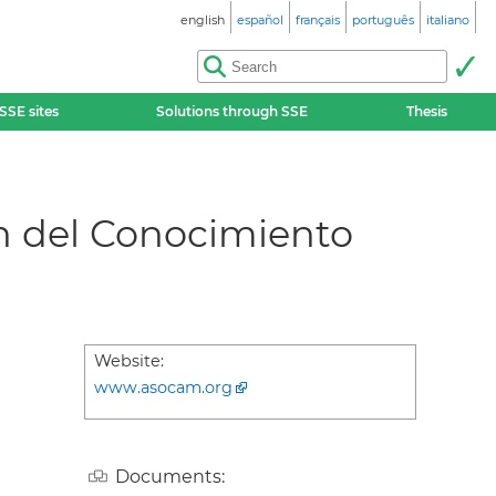
english
español
français
português
italiano
SSE sites
Solutions through SSE
Thesis
n del Conocimiento
Website:
www.asocam.org
Documents: