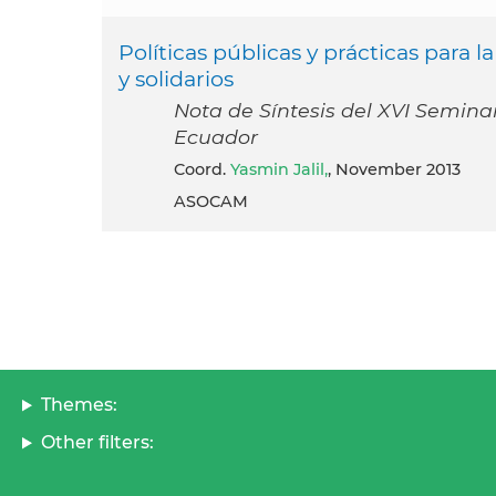
Políticas públicas y prácticas para
y solidarios
Nota de Síntesis del XVI Semina
Ecuador
coord.
Yasmin Jalil,
, November 2013
ASOCAM
Themes:
Other filters: