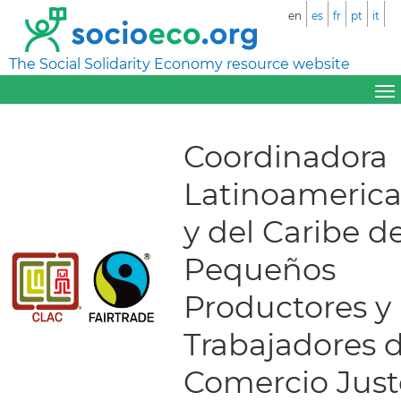
en
es
fr
pt
it
The Social Solidarity Economy resource website
Coordinadora
Latinoameric
y del Caribe d
Pequeños
Productores y
Trabajadores 
Comercio Just