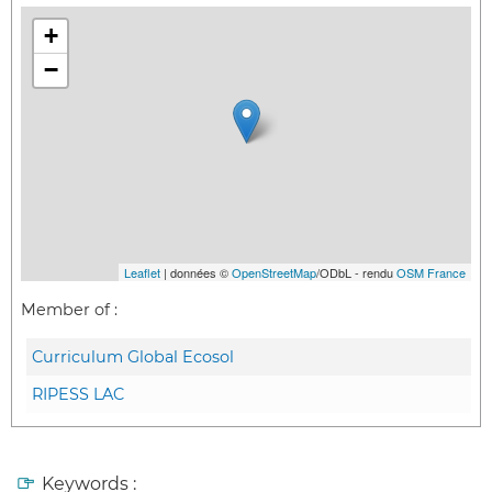
+
−
Leaflet
| données ©
OpenStreetMap
/ODbL - rendu
OSM France
Member of :
Curriculum Global Ecosol
RIPESS LAC
Keywords :