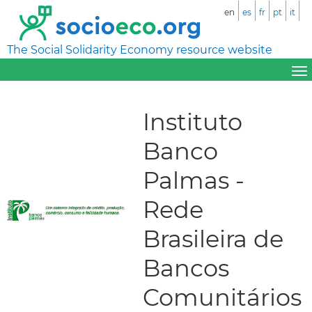
en
es
fr
pt
it
The Social Solidarity Economy resource website
Instituto
Banco
Palmas -
Rede
Brasileira de
Bancos
Comunitários