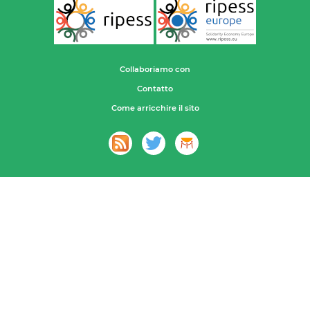
Collaboriamo con
Contatto
Come arricchire il sito