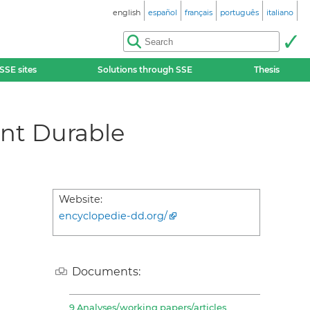
english
español
français
português
italiano
SSE sites
Solutions through SSE
Thesis
nt Durable
Website:
encyclopedie-dd.org/
Documents:
9 Analyses/working papers/articles