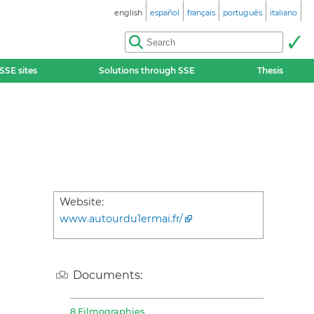
english
español
français
português
italiano
SSE sites
Solutions through SSE
Thesis
Website:
www.autourdu1ermai.fr/
Documents:
8 Filmographies