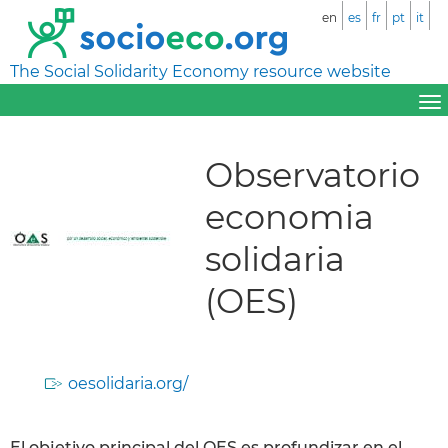
en
es
fr
pt
it
The Social Solidarity Economy resource website
Observatorio
economia
solidaria
(OES)
oesolidaria.org/
El objetivo principal del OES es profundizar en el