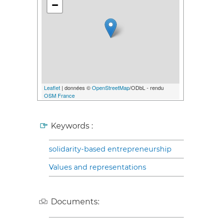
−
Leaflet
| données ©
OpenStreetMap
/ODbL - rendu
OSM France
Keywords :
solidarity-based entrepreneurship
Values and representations
Documents: