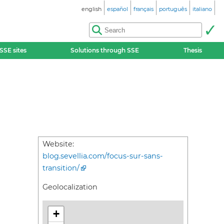
english
español
français
português
italiano
SSE sites
Solutions through SSE
Thesis
Website:
blog.sevellia.com/focus-sur-sans-
transition/
Geolocalization
+