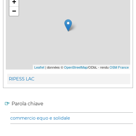
+
−
Leaflet
| données ©
OpenStreetMap
/ODbL - rendu
OSM France
RIPESS LAC
Parola chiave
commercio equo e solidale