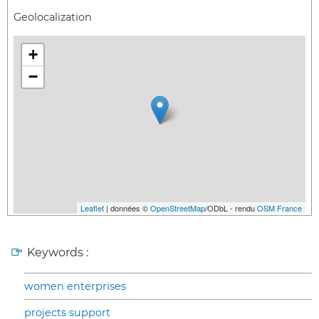
Geolocalization
+
−
Leaflet
| données ©
OpenStreetMap
/ODbL - rendu
OSM France
Keywords :
women enterprises
projects support