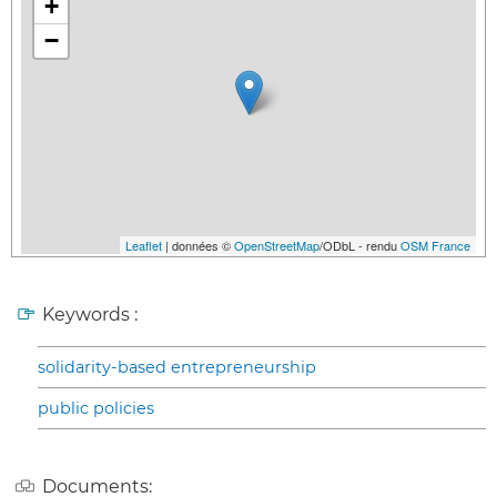
+
−
Leaflet
| données ©
OpenStreetMap
/ODbL - rendu
OSM France
Keywords :
solidarity-based entrepreneurship
public policies
Documents: