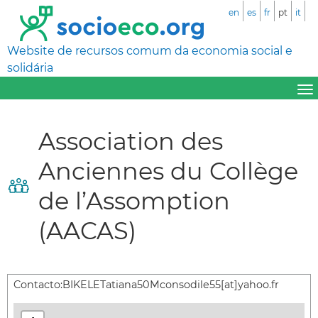
en
es
fr
pt
it
Website de recursos comum da economia social e
solidária
Association des
Anciennes du Collège
de l’Assomption
(AACAS)
Contacto:
BIKELETatiana50Mconsodile55[at]yahoo.fr