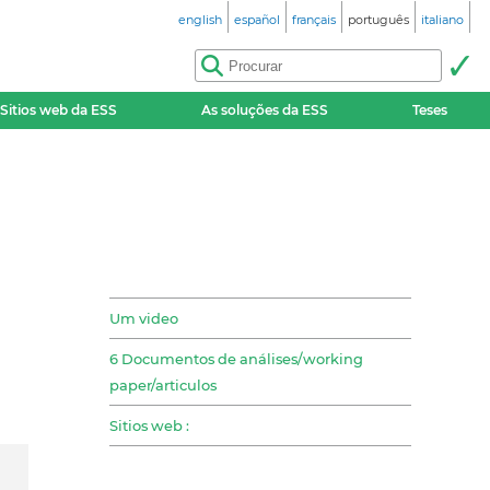
english
español
français
português
italiano
Sitios web da ESS
As soluções da ESS
Teses
Um video
6 Documentos de análises/working
paper/articulos
Sitios web :