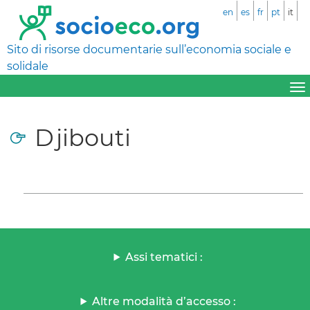
en
es
fr
pt
it
Sito di risorse documentarie sull’economia sociale e
solidale
Djibouti
Assi tematici :
Altre modalità d’accesso :