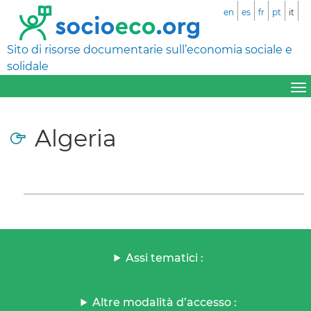
en
es
fr
pt
it
Sito di risorse documentarie sull’economia sociale e
solidale
Algeria
Assi tematici :
Altre modalità d’accesso :