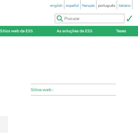
english
español
français
português
italiano
Sitios web da ESS
As soluções da ESS
Teses
Sitios web :