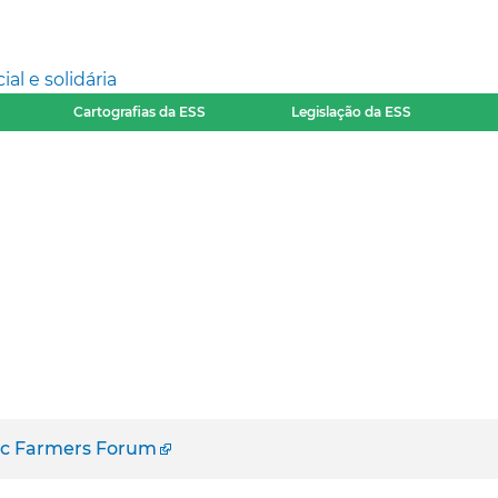
l e solidária
Cartografias da ESS
Legislação da ESS
ic Farmers Forum