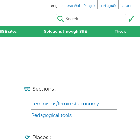
english
español
français
português
italiano
SSE sites
Solutions through SSE
Thesis
Sections :
Feminisms/feminist economy
Pedagogical tools
Places :