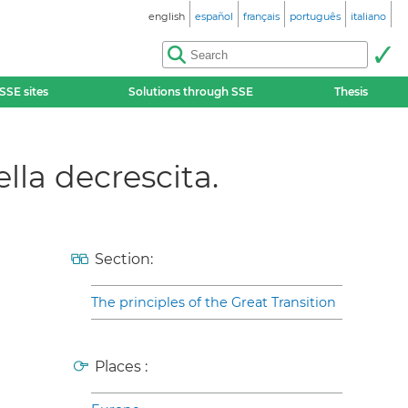
english
español
français
português
italiano
SSE sites
Solutions through SSE
Thesis
lla decrescita.
Section:
The principles of the Great Transition
Places :