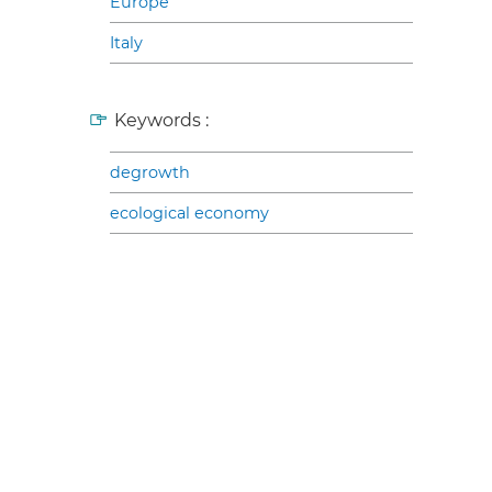
Europe
Italy
Keywords :
degrowth
ecological economy