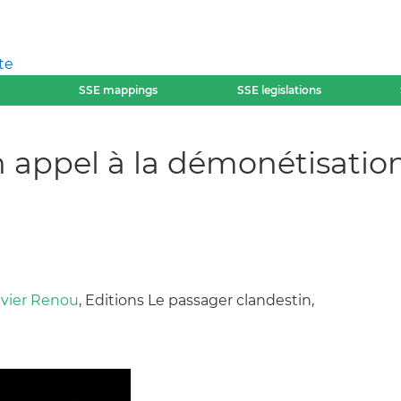
te
SSE mappings
SSE legislations
n appel à la démonétisation
vier Renou
, Editions Le passager clandestin,