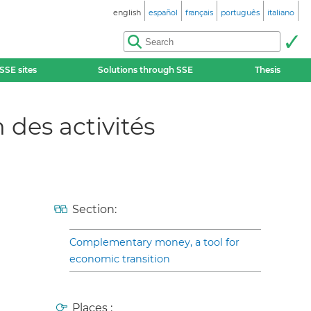
english
español
français
português
italiano
SSE sites
Solutions through SSE
Thesis
 des activités
Section:
Complementary money, a tool for
economic transition
Places :