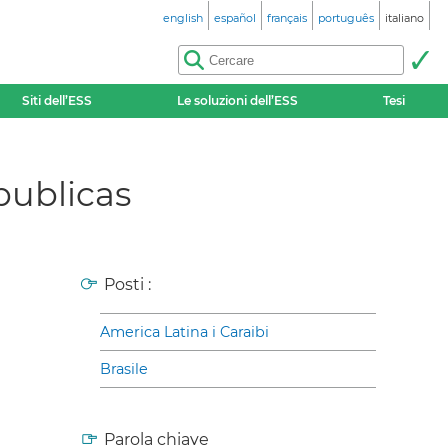
english
español
français
português
italiano
Siti dell’ESS
Le soluzioni dell’ESS
Tesi
publicas
Posti :
America Latina i Caraibi
Brasile
Parola chiave