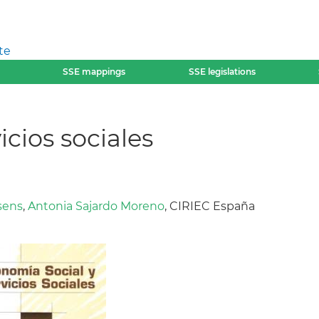
te
SSE mappings
SSE legislations
icios sociales
sens
,
Antonia Sajardo Moreno
, CIRIEC España