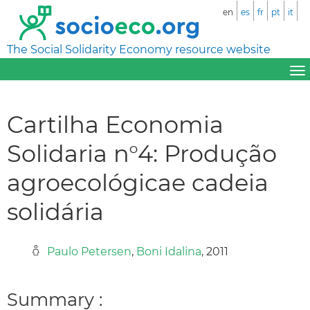
en
es
fr
pt
it
The Social Solidarity Economy resource website
Cartilha Economia
Solidaria n°4: Produção
agroecológicae cadeia
solidária
Paulo Petersen
,
Boni Idalina
, 2011
Summary :