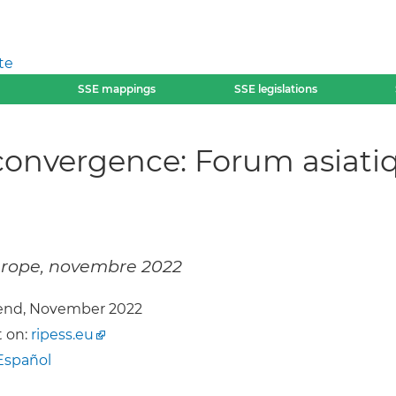
te
SSE mappings
SSE legislations
convergence: Forum asiati
Europe, novembre 2022
end, November 2022
 on:
ripess.eu
Español