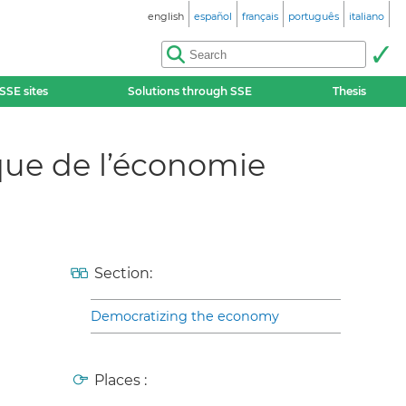
english
español
français
português
italiano
SSE sites
Solutions through SSE
Thesis
que de l’économie
Section:
Democratizing the economy
Places :