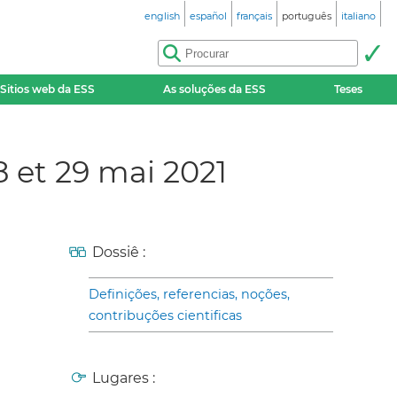
english
español
français
português
italiano
Sitios web da ESS
As soluções da ESS
Teses
 et 29 mai 2021
Dossiê :
Definições, referencias, noções,
contribuções cientificas
Lugares :