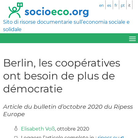
en
es
fr
pt
it
Sito di risorse documentarie sull’economia sociale e
solidale
Berlin, les coopératives
ont besoin de plus de
démocratie
Article du bulletin d’octobre 2020 du Ripess
Europe
Elisabeth Voß
, ottobre 2020
Leggere l’articolo completo in :
ripess.eu