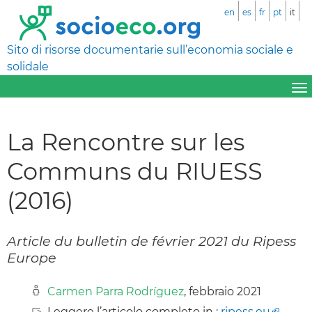
en
es
fr
pt
it
Sito di risorse documentarie sull’economia sociale e
solidale
La Rencontre sur les
Communs du RIUESS
(2016)
Article du bulletin de février 2021 du Ripess
Europe
Carmen Parra Rodríguez
, febbraio 2021
Leggere l’articolo completo in :
ripess.eu