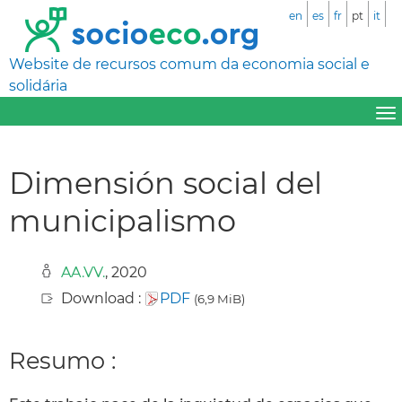
en
es
fr
pt
it
Website de recursos comum da economia social e
solidária
Dimensión social del
municipalismo
AA.VV.
, 2020
Download :
PDF
(6,9 MiB)
Resumo :