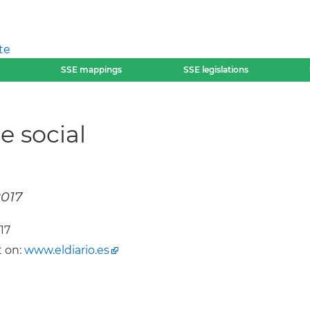
te
SSE mappings
SSE legislations
e social
2017
17
 on:
www.eldiario.es