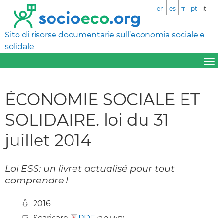
en
es
fr
pt
it
Sito di risorse documentarie sull’economia sociale e
solidale
ÉCONOMIE SOCIALE ET
SOLIDAIRE. loi du 31
juillet 2014
Loi ESS: un livret actualisé pour tout
comprendre !
2016
Scaricare
PDF
(2,9 MiB)