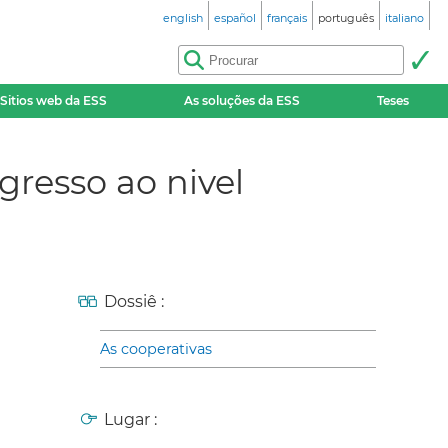
english
español
français
português
italiano
Sitios web da ESS
As soluções da ESS
Teses
gresso ao nivel
Dossiê :
As cooperativas
Lugar :