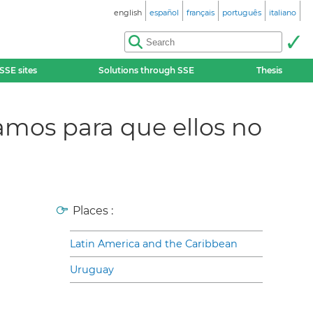
english
español
français
português
italiano
SSE sites
Solutions through SSE
Thesis
jamos para que ellos no
Places :
Latin America and the Caribbean
Uruguay