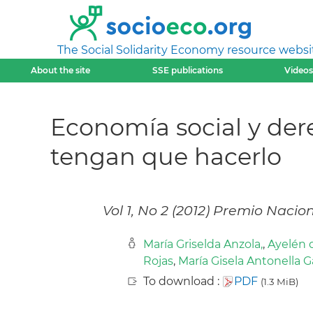
The Social Solidarity Economy resource websi
About the site
SSE publications
Videos
Economía social y dere
tengan que hacerlo
Vol 1, No 2 (2012) Premio Naci
María Griselda Anzola,
,
Ayelén d
Rojas
,
María Gisela Antonella Ga
To download :
PDF
(1.3 MiB)