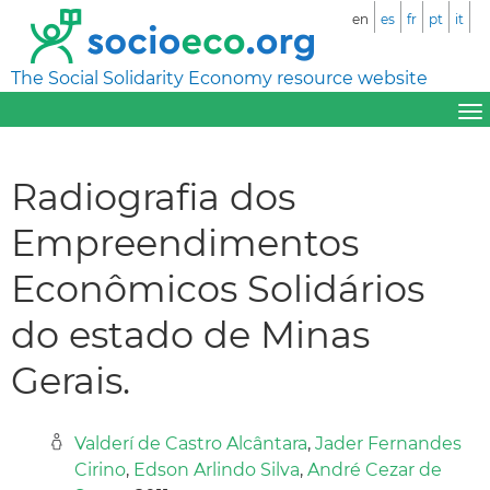
en
es
fr
pt
it
The Social Solidarity Economy resource website
Radiografia dos
Empreendimentos
Econômicos Solidários
do estado de Minas
Gerais.
Valderí de Castro Alcântara
,
Jader Fernandes
Cirino
,
Edson Arlindo Silva
,
André Cezar de