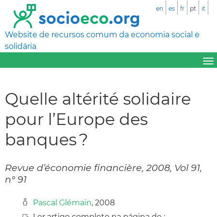
en
es
fr
pt
it
Website de recursos comum da economia social e
solidária
Quelle altérité solidaire
pour l’Europe des
banques ?
Revue d’économie financière, 2008, Vol 91,
n° 91
Pascal Glémain
, 2008
Ler artigo completo na página de :