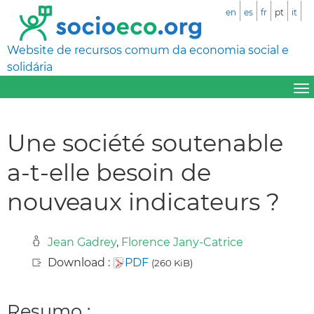
en
es
fr
pt
it
Website de recursos comum da economia social e
solidária
Une société soutenable
a-t-elle besoin de
nouveaux indicateurs ?
Jean Gadrey
,
Florence Jany-Catrice
Download :
PDF
(260 KiB)
Resumo :