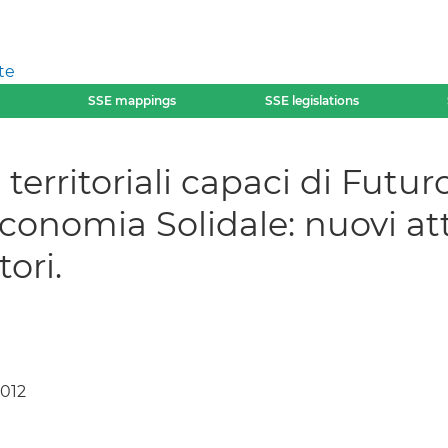
te
SSE mappings
SSE legislations
territoriali capaci di Futur
 Economia Solidale: nuovi at
tori.
2012