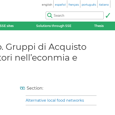
english
español
français
português
italiano
SSE sites
Solutions through SSE
Thesis
o. Gruppi di Acquisto
tori nell’econmia e
Section:
Alternative local food networks