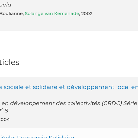
uela
Boulianne,
Solange van Kemenade
, 2002
icles
ciale et solidaire et développement local e
n développement des collectivités (CRDC) Série
° 8
 2004
siècle: Economie Solidaire