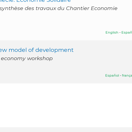
a synthèse des travaux du Chantier Economie
English
-
Españ
 new model of development
ty economy workshop
Español
-
frança