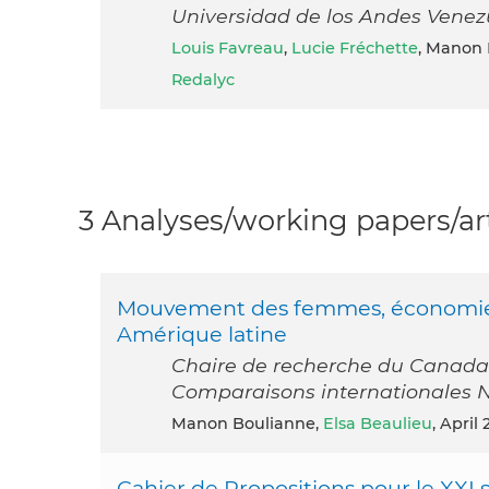
Universidad de los Andes Venez
Louis Favreau
,
Lucie Fréchette
, Manon 
Redalyc
3 Analyses/working papers/art
Mouvement des femmes, économie so
Amérique latine
Chaire de recherche du Canada e
Comparaisons internationales N
Manon Boulianne,
Elsa Beaulieu
, April
Cahier de Propositions pour le XXI 