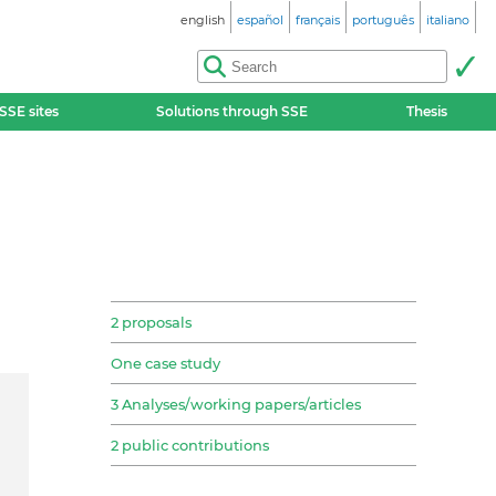
english
español
français
português
italiano
SSE sites
Solutions through SSE
Thesis
2 proposals
One case study
3 Analyses/working papers/articles
2 public contributions