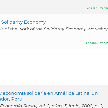
English
-
frança
: Solidarity Economy
sis of the work of the Solidarity Economy Workshop
Español
-
frança
y economía solidaria en América Latina: un
vador, Perú
onomía Social, vol. 2, núm. 3, junio, 2002, p. 0,