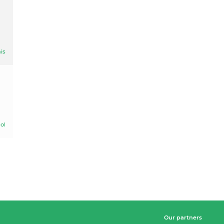
is
ol
Our partners